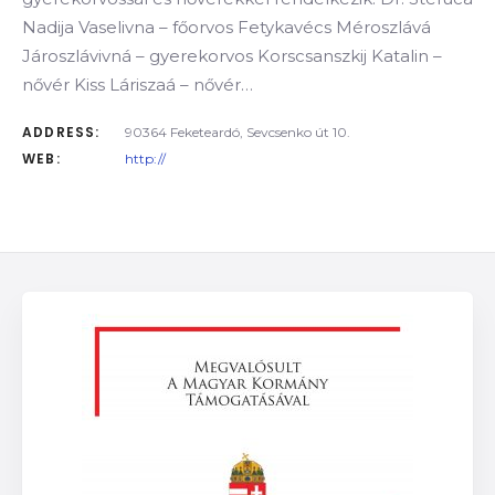
Nadija Vaselivna – főorvos Fetykavécs Méroszlává
Jároszlávivná – gyerekorvos Korscsanszkij Katalin –
nővér Kiss Láriszaá – nővér…
ADDRESS:
90364 Feketeardó, Sevcsenko út 10.
WEB:
http://