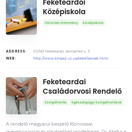
Feketeardói
Középiskola
Oktatási Intézmény
Középiskola
ADDRESS:
90363 Feketeardó, Sevcsenkó u. 3.
WEB:
http://www.kmpsz.uz.ua/oldal/iskolak.html
Feketeardai
Családorvosi Rendelő
Szolgáltatás
Egészségügyi Szolgáltatások
A rendelő magyarul beszelő főorvossal,
gyerekorvossal és nővérekkel rendelkezik. Dr. Stefuca