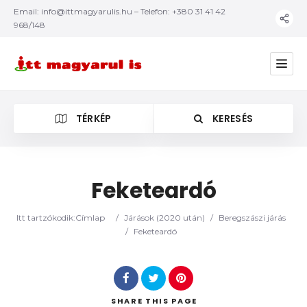
Email:
info@ittmagyarulis.hu
– Telefon: +380 31 41 42
968/148
TÉRKÉP
KERESÉS
Feketeardó
Kategória
Itt tartzókodik:
Címlap
/
Járások (2020 után)
/
Beregszászi járás
/
Feketeardó
SHARE
THIS PAGE