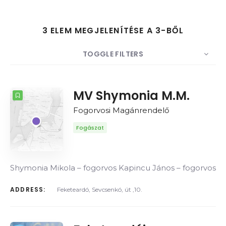
3 ELEM MEGJELENÍTÉSE A 3-BŐL
Keresés
TOGGLE FILTERS
DARABSZÁM
5
RENDEZÉS
Dátum
MV Shymonia M.M.
Fogorvosi Magánrendelő
SORREND
Fogászat
Shymonia Mikola – fogorvos Kapincu János – fogorvos
ADDRESS:
Feketeardó, Sevcsenkó, út ,10.