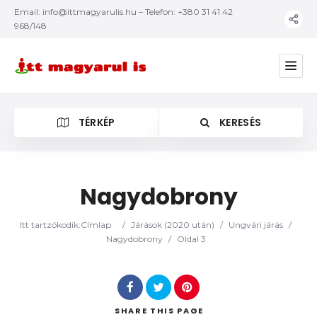
Email:
info@ittmagyarulis.hu
– Telefon: +380 31 41 42
968/148
TÉRKÉP
KERESÉS
Nagydobrony
Kategória
Itt tartzókodik:
Címlap
/
Járások (2020 után)
/
Ungvári járás
/
Nagydobrony
/
Oldal 3
SHARE
THIS PAGE