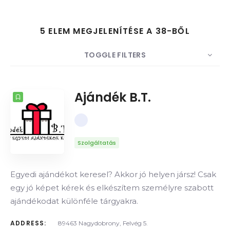
5 ELEM MEGJELENÍTÉSE A 38-BŐL
Keresés
TOGGLE FILTERS
DARABSZÁM
5
RENDEZÉS
Dátum
Ajándék B.T.
SORREND
Szolgáltatás
Egyedi ajándékot keresel? Akkor jó helyen jársz! Csak
egy jó képet kérek és elkészítem személyre szabott
ajándékodat különféle tárgyakra.
ADDRESS:
89463 Nagydobrony, Felvég 5.