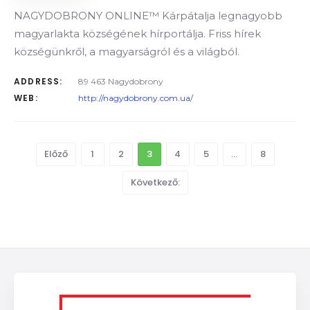
NAGYDOBRONY ONLINE™ Kárpátalja legnagyobb
magyarlakta községének hírportálja. Friss hírek
községünkről, a magyarságról és a világból.
ADDRESS:
89 463 Nagydobrony
WEB:
http://nagydobrony.com.ua/
Előző
1
2
3
4
5
…
8
Következő: