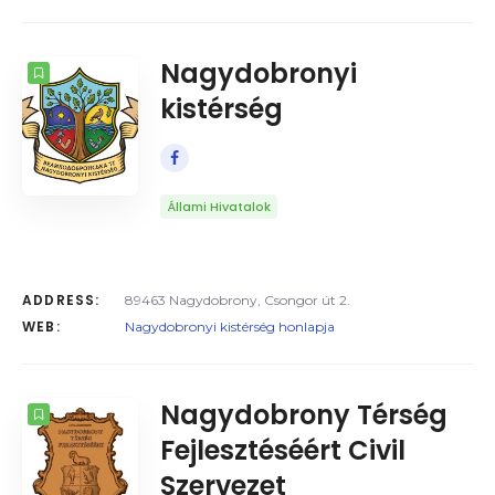
Nagydobronyi
kistérség
Állami Hivatalok
ADDRESS:
89463 Nagydobrony, Csongor út 2.
WEB:
Nagydobronyi kistérség honlapja
Nagydobrony Térség
Fejlesztéséért Civil
Szervezet