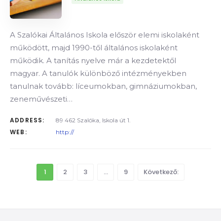
A Szalókai Általános Iskola először elemi iskolaként
működött, majd 1990-től általános iskolaként
működik. A tanítás nyelve már a kezdetektől
magyar. A tanulók különböző intézményekben
tanulnak tovább: líceumokban, gimnáziumokban,
zeneművészeti…
ADDRESS:
89 462 Szalóka, Iskola út 1.
WEB:
http://
1
2
3
…
9
Következő: