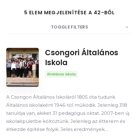
5 ELEM MEGJELENÍTÉSE A 42-BŐL
TOGGLE FILTERS
Keresés
DARABSZÁM
5
RENDEZÉS
Dátum
Csongori Általános
Iskola
SORREND
Általános iskola
A Csongori Általános Iskoláról 1805 óta tudunk.
Általános iskolaként 1946-tól működik. Jelenleg 318
tanulója van, akiket 31 pedagógus oktat. 2007-ben új
iskolaépületbe költöztünk. Jelenleg az étterem és
étkezde építése folyik. Jeles eredmények…