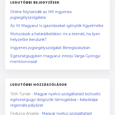
LEGUTÓBBI BEJEGYZÉSEK
Online folytatódik az IMI ingyenes
jogsegélyszolgálata
Az Itt Magyarul Is igazolásokat igénylők figyelmébe
Motozások a határátkelőkön: mi a teendő, ha ilyen
helyzetbe kerülünk?
Ingyenes jogsegélyszolgálat Beregszászban
Egészségügyben magyarul: interjú Varga Gyöngyi
mentőorvossal
LEGUTÓBBI HOZZÁSZÓLÁSOK
Tóth Tünde
-
Magyar nyelvű szolgáltatást biztosító
egészségügyi dolgozók támogatása – kárpátaljai
regionális pályázat
Fedurca Angela
-
Magyar nyelvű szolgáltatást