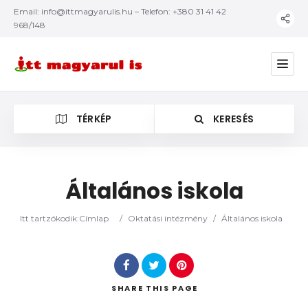
Email:
info@ittmagyarulis.hu
– Telefon: +380 31 41 42
968/148
TÉRKÉP
KERESÉS
Általános iskola
Kategória
Itt tartzókodik:
Címlap
/
Oktatási intézmény
/
Általános iskola
SHARE
THIS PAGE