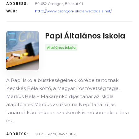
ADDRESS:
89 652 Csongor, Béke út 91.
WEB:
http://www.csongori-iskola.weboldala.net/
Papi Általános Iskola
Általános iskola
A Papi Iskola büszkeségeinek körébe tartoznak
Kecskés Béla költő, a Magyar írószövetség tagja,
Márkus Béla – Makarenko díjas tanár az iskola
alapítója és Márkus Zsuzsanna Népi tanár díjas
tanárnő. Iskolánkban szakkörök is működnek: citera
és…
ADDRESS:
90 221 Papi, Iskola út 2.