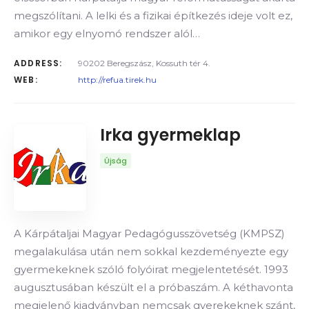
megszólítani. A lelki és a fizikai építkezés ideje volt ez,
amikor egy elnyomó rendszer alól…
ADDRESS:
90202 Beregszász, Kossuth tér 4.
WEB:
http://refua.tirek.hu
Irka gyermeklap
Újság
A Kárpátaljai Magyar Pedagógusszövetség (KMPSZ)
megalakulása után nem sokkal kezdeményezte egy
gyermekeknek szóló folyóirat megjelentetését. 1993
augusztusában készült el a próbaszám. A kéthavonta
megjelenő kiadványban nemcsak gyerekeknek szánt,