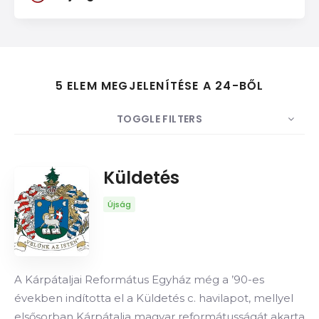
5 ELEM MEGJELENÍTÉSE A 24-BŐL
TOGGLE FILTERS
DARABSZÁM
5
RENDEZÉS
Dátum
Küldetés
SORREND
Újság
A Kárpátaljai Református Egyház még a ’90-es
években indította el a Küldetés c. havilapot, mellyel
elsősorban Kárpátalja magyar reformátusságát akarta