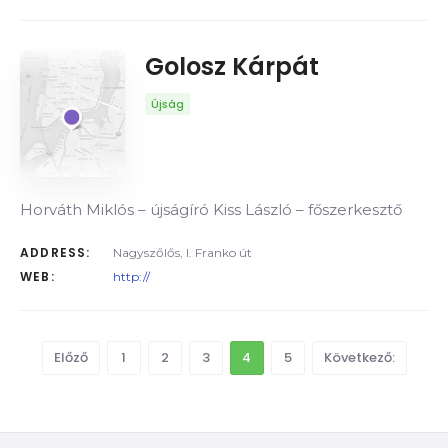
Golosz Kárpát
Újság
Horváth Miklós – újságíró Kiss László – főszerkesztő
ADDRESS:
Nagyszőlős, I. Franko út
WEB:
http://
Előző
1
2
3
4
5
Következő: