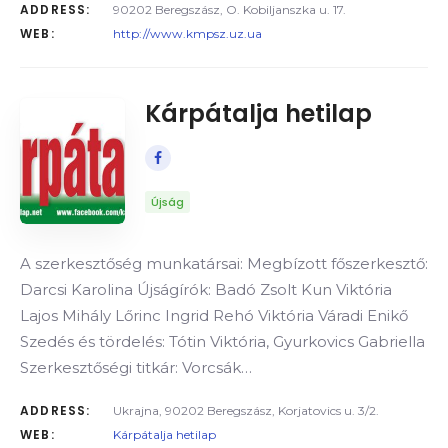
ADDRESS:
90202 Beregszász, O. Kobiljanszka u. 17.
WEB:
http://www.kmpsz.uz.ua
Kárpátalja hetilap
Újság
A szerkesztőség munkatársai: Megbízott főszerkesztő:
Darcsi Karolina Újságírók: Badó Zsolt Kun Viktória
Lajos Mihály Lőrinc Ingrid Rehó Viktória Váradi Enikő
Szedés és tördelés: Tótin Viktória, Gyurkovics Gabriella
Szerkesztőségi titkár: Vorcsák…
ADDRESS:
Ukrajna, 90202 Beregszász, Korjatovics u. 3/2.
WEB:
Kárpátalja hetilap