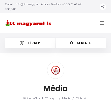
Email:
info@ittmagyarulis.hu
– Telefon: +380 31 41 42
968/148
TÉRKÉP
KERESÉS
Kategória
Média
Itt tartzókodik:
Címlap
/
Média
/
Oldal 4