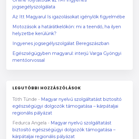
Online folytatódik az IMI ingyenes
jogsegélyszolgálata
Az Itt Magyarul Is igazolásokat igénylők figyelmébe
Motozások a határátkelőkön: mi a teendő, ha ilyen
helyzetbe kerülünk?
Ingyenes jogsegélyszolgálat Beregszászban
Egészségügyben magyarul: interjú Varga Gyöngyi
mentőorvossal
LEGUTÓBBI HOZZÁSZÓLÁSOK
Tóth Tünde
-
Magyar nyelvű szolgáltatást biztosító
egészségügyi dolgozók támogatása – kárpátaljai
regionális pályázat
Fedurca Angela
-
Magyar nyelvű szolgáltatást
biztosító egészségügyi dolgozók támogatása –
kárpátaljai regionális pályázat