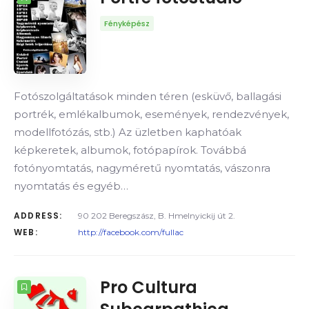
SORREND
Fényképész
Fotószolgáltatások minden téren (esküvő, ballagási
portrék, emlékalbumok, események, rendezvények,
modellfotózás, stb.) Az üzletben kaphatóak
képkeretek, albumok, fotópapírok. Továbbá
fotónyomtatás, nagyméretű nyomtatás, vászonra
nyomtatás és egyéb…
ADDRESS:
90 202 Beregszász, B. Hmelnyickij út 2.
WEB:
http://facebook.com/fullac
Pro Cultura