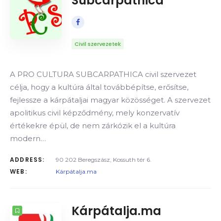
Subcarpathica
Civil szervezetek
A PRO CULTURA SUBCARPATHICA civil szervezet
célja, hogy a kultúra által továbbépítse, erősítse,
fejlessze a kárpátaljai magyar közösséget. A szervezet
apolitikus civil képződmény, mely konzervatív
értékekre épül, de nem zárkózik el a kultúra
modern…
ADDRESS:
90 202 Beregszász, Kossuth tér 6.
WEB:
Kárpátalja.ma
Kárpátalja.ma