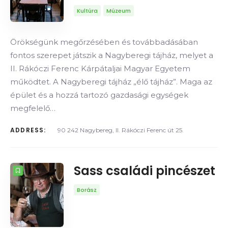
Kultúra
Múzeum
Örökségünk megőrzésében és továbbadásában
fontos szerepet játszik a Nagyberegi tájház, melyet a
II. Rákóczi Ferenc Kárpátaljai Magyar Egyetem
működtet. A Nagyberegi tájház „élő tájház”. Maga az
épület és a hozzá tartozó gazdasági egységek
megfelelő…
ADDRESS:
90 242 Nagybereg, II. Rákóczi Ferenc út 25.
Sass családi pincészet
Borász