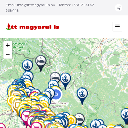
Email:
info@ittmagyarulis.hu
– Telefon: +380 31 41 42
968/148
+
−