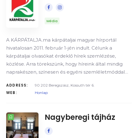
Média
A KÁRPÁTALJA.ma kárpátaljai magyar hírportál
hivatalosan 2011. február 1-jén indult. Célunk a
kárpátaljai olvasókat érdeklő hírek szemlézése,
közlése. Arra törekszünk, hogy híreink által mindig
naprakészen, színesen és egyéni szemléletmóddal…
ADDRESS:
90 202 Beregszász, Kossuth tér 6.
WEB:
Honlap
Nagyberegi tájház