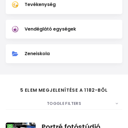
Tevékenység
Vendéglátó egységek
Zeneiskola
5 ELEM MEGJELENÍTÉSE A 1182-BŐL
TOGGLE FILTERS
DARABSZÁM
5
RENDEZÉS
Dátum
Portré fotóstúdió