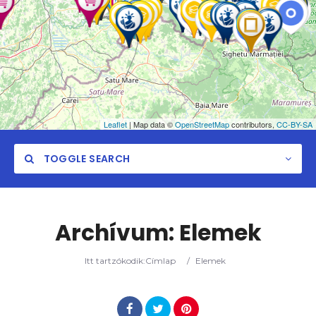
Leaflet
| Map data ©
OpenStreetMap
contributors,
CC-BY-SA
TOGGLE SEARCH
Archívum:
Elemek
Kategória
Itt tartzókodik:
Címlap
/
Elemek