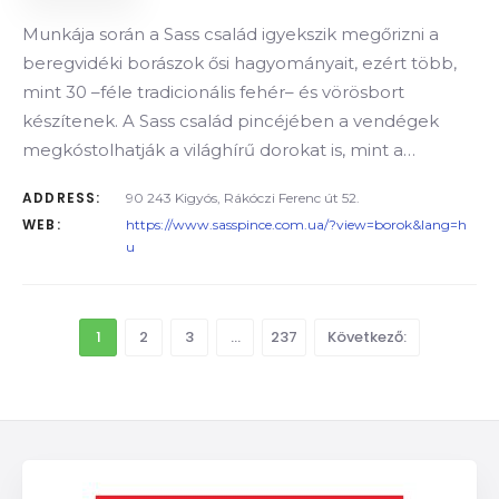
Munkája során a Sass család igyekszik megőrizni a
beregvidéki borászok ősi hagyományait, ezért több,
mint 30 –féle tradicionális fehér– és vörösbort
készítenek. A Sass család pincéjében a vendégek
megkóstolhatják a világhírű dorokat is, mint a…
ADDRESS:
90 243 Kigyós, Rákóczi Ferenc út 52.
WEB:
https://www.sasspince.com.ua/?view=borok&lang=h
u
1
2
3
…
237
Következő: