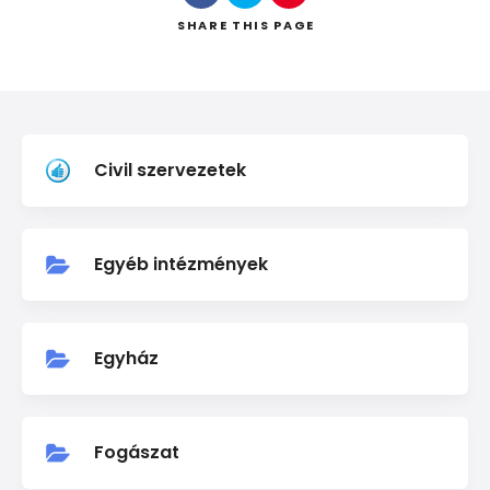
SHARE
THIS PAGE
Keresés
Civil szervezetek
Egyéb intézmények
Egyház
Fogászat