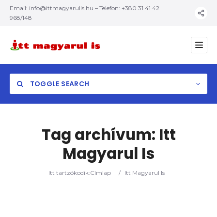
Email:
info@ittmagyarulis.hu
– Telefon: +380 31 41 42
968/148
TOGGLE SEARCH
Tag archívum:
Itt
Magyarul Is
Kategória
Itt tartzókodik:
Címlap
/
Itt Magyarul Is