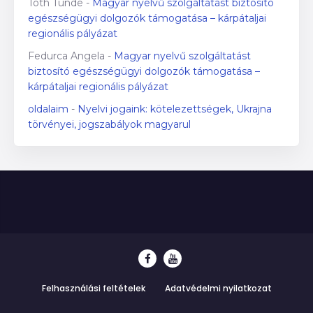
Tóth Tünde
-
Magyar nyelvű szolgáltatást biztosító
egészségügyi dolgozók támogatása – kárpátaljai
regionális pályázat
Fedurca Angela
-
Magyar nyelvű szolgáltatást
biztosító egészségügyi dolgozók támogatása –
kárpátaljai regionális pályázat
oldalaim
-
Nyelvi jogaink: kötelezettségek, Ukrajna
törvényei, jogszabályok magyarul
Felhasználási feltételek
Adatvédelmi nyilatkozat