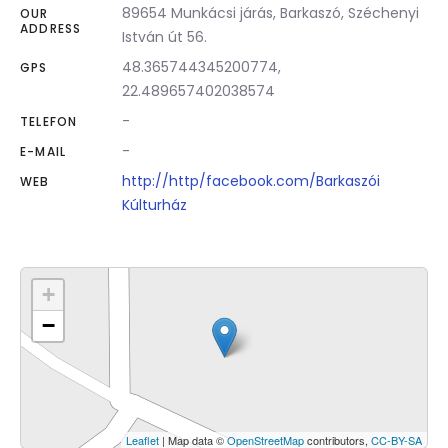
89654 Munkácsi járás, Barkaszó, Széchenyi
OUR
ADDRESS
István út 56.
48.365744345200774,
GPS
22.489657402038574
-
TELEFON
-
E-MAIL
http://http/facebook.com/Barkaszói
WEB
Kúlturház
+
−
Leaflet
| Map data ©
OpenStreetMap
contributors,
CC-BY-SA