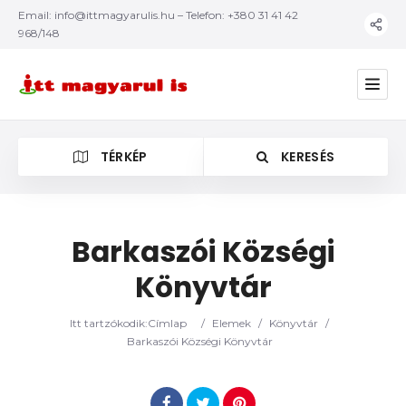
Email:
info@ittmagyarulis.hu
– Telefon: +380 31 41 42
968/148
TÉRKÉP
KERESÉS
Barkaszói Községi
Könyvtár
Kategória
Itt tartzókodik:
Címlap
/
Elemek
/
Könyvtár
/
Barkaszói Községi Könyvtár