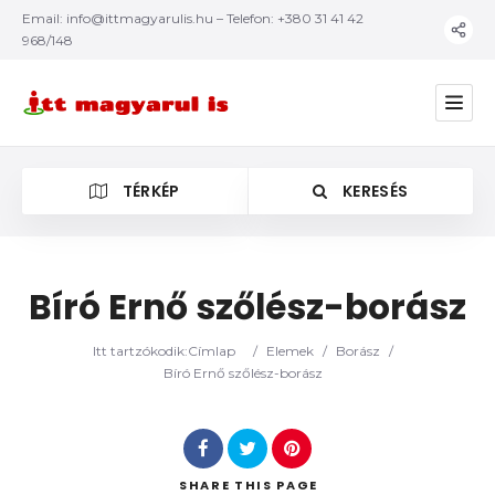
Email:
info@ittmagyarulis.hu
– Telefon: +380 31 41 42
968/148
TÉRKÉP
KERESÉS
Bíró Ernő szőlész-borász
Kategória
Itt tartzókodik:
Címlap
/
Elemek
/
Borász
/
Bíró Ernő szőlész-borász
SHARE
THIS PAGE