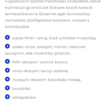
Foglalkozom szőlőtermesztéssel, borászattal, illetve
különböző gyümölcsök (többek között barack)
termesztésével is. Boraimat saját termesztésű
nemesített szőlőfajtákból készítem, melyek a
következőek:
száraz fehér: rizling, küvé, pölöskei muskotály,
száraz vörös: zweigelt, merlot, cabernet
sauvignon, ada muskotály, golybok ,
fefér desszert: vezmut bianco,
vörös desszert: karop, izabella,
rózsaszín desszert: Kárpátalja rózsája,
borpárlat,
szilvapálinka.