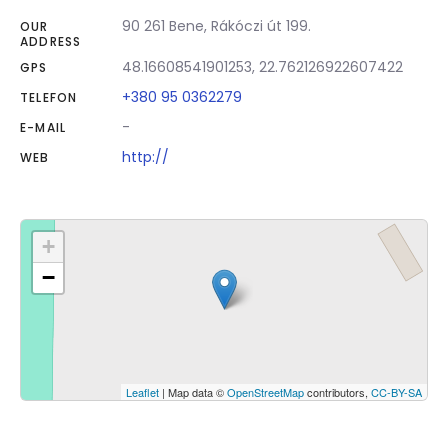
90 261 Bene, Rákóczi út 199.
OUR
ADDRESS
48.16608541901253, 22.762126922607422
GPS
+380 95 0362279
TELEFON
-
E-MAIL
http://
WEB
+
−
Leaflet
| Map data ©
OpenStreetMap
contributors,
CC-BY-SA