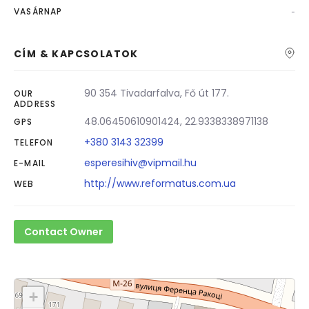
-
VASÁRNAP
CÍM & KAPCSOLATOK
90 354 Tivadarfalva, Fő út 177.
OUR
ADDRESS
48.06450610901424, 22.9338338971138
GPS
+380 3143 32399
TELEFON
esperesihiv@vipmail.hu
E-MAIL
http://www.reformatus.com.ua
WEB
Contact Owner
+