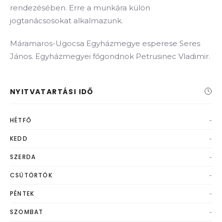
rendezésében. Erre a munkára külön
jogtanácsosokat alkalmazunk.
Máramaros-Ugocsa Egyházmegye esperese Seres
János. Egyházmegyei főgondnok Petrusinec Vladimir.
NYITVATARTÁSI IDŐ
-
HÉTFŐ
-
KEDD
-
SZERDA
-
CSÜTÖRTÖK
-
PÉNTEK
-
SZOMBAT