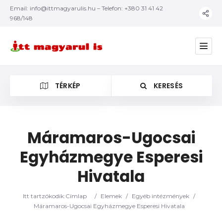
Email:
info@ittmagyarulis.hu
– Telefon: +380 31 41 42
968/148
TÉRKÉP
KERESÉS
Máramaros-Ugocsai
Egyházmegye Esperesi
Kategória
Hivatala
Itt tartzókodik:
Címlap
/
Elemek
/
Egyéb intézmények
/
Máramaros-Ugocsai Egyházmegye Esperesi Hivatala