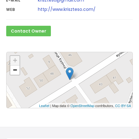
kriszteso@gmail.com
E-MAIL
http://www.kriszteso.com/
WEB
Contact Owner
+
−
Leaflet
| Map data ©
OpenStreetMap
contributors,
CC-BY-SA