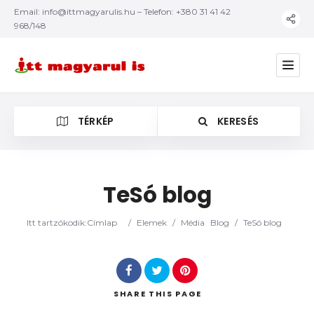
Email:
info@ittmagyarulis.hu
– Telefon: +380 31 41 42
968/148
TÉRKÉP
KERESÉS
TeSó blog
Kategória
Itt tartzókodik:
Címlap
/
Elemek
/
Média
Blog
/
TeSó blog
SHARE
THIS PAGE