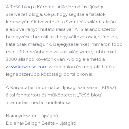
A TeSó blog a Kárpátaljai Református Ifjúsági
Szervezet blogja. Célja, hogy segítse a fiatalok
keresztyén életvezetését a Szentírás szilárd talaján
alapulva irányt mutató írásaival. A 15 állandó szerző
bejegyzései biztosítják, hogy változatosak, színesek,
fiatalosak maradjunk. Bejegyzéseinket immáron több
mint 130 országban olvassák világszerte, több mint
3000 állandó követőnk van. A blog elérhető a
www.kriszteso.com
weboldalon és megtalálható a
legnépszerűbb közösségi portálokon is.
A Kárpátaljai Református Ifjúsági Szervezet (KRISZ)
által fenntartott és működtetett „TeSó blog”
internetes média munkatársai:
Baranyi Eszter – újságíró
Dolenai-Balogh Beáta – újságíró