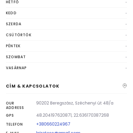
-
HÉTFŐ
-
KEDD
-
SZERDA
-
CSÜTÖRTÖK
-
PÉNTEK
-
SZOMBAT
-
VASÁRNAP
CÍM & KAPCSOLATOK
90202 Beregszász, Széchenyi út 48/a
OUR
ADDRESS
48.204197620871, 22.636170387268
GPS
+380660224967
TELEFON